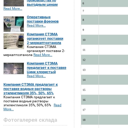
производства по
6
выгодным ценам
Read More...
7
Оперативные
8
поставки фреонов
Read More...
9
Компания СТЭМА
организует поставки
10
2-меркаптоэтанола
Компания СТЭМА
11
организует поставки 2-
меркаптоэтанола
Read More...
12
Компания СТЭМА
предлагает к поставке
13
Цинк хлористый
Read More...
14
Компания СТЭМА предлагает к
поставке водные растворы
15
этиленгликоля 35%, 50%, 65%
Компания СТЭМА предлагает к
16
поставке водные растворы
этиленгликоля 35%, 50%, 65%
Read
More...
17
Фотогалерея склада
18