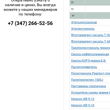
Оперативно узнать о
32
наличии и ценах, Вы всегда
можете у наших менеджеров
33
по телефону:
34
+7 (347) 266-52-56
Этилцеллозольв
Этиленгликоль
Флотореагент-оксаль Т-9
Флотореагент-оксаль Т-6
Триэтиленгликоль техни
Смола нефтеполимерная
Смола КОРЭ марка Б,В.
Пылеподавитель
Полигликоли Реагент-гл
Полипропилен 1500J
Пентамеры пропилена
Осушитель-сырец марки 
Неонол АФ 9-12
Неонол АФ 9-10