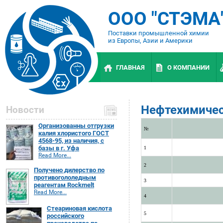
ООО "СТЭМА
Поставки промышленной химии
из Европы, Азии и Америки
ГЛАВНАЯ
О КОМПАНИИ
Нефтехимичес
Новости
Организованны отгрузки
№
калия хлористого ГОСТ
4568-95, из наличия, с
базы в г. Уфа
1
Read More...
2
Получено дилерство по
противогололедным
3
реагентам Rockmelt
Read More...
4
Стеариновая кислота
5
российского